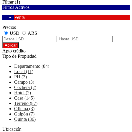
Filtrar
(1)
Filtros Activos
Venta
Precios
USD
ARS
Aplicar
Apto crédito
Tipo de Propiedad
Departamento (84)
Local (11)
PH (2)
Campo (3)
Cochera (2)
Hotel (2)
Casa (145)
Terreno (87)
Oficina (3)
Galpón (7)
Quinta (36)
Ubicación