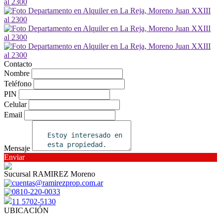
Contacto
Nombre
Teléfono
PIN
Celular
Email
Mensaje
Enviar
Sucursal RAMIREZ Moreno
cuentas@ramirezprop.com.ar
0810-220-0033
11 5702-5130
UBICACIÓN