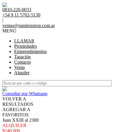
0810-220-0033
+54 9 11 5702-5130
|
ventas@ramirezprop.com.ar
MENÚ
LLAMAR
Propiedades
Emprendimientos
Tasación
Contacto
Venta
Alquiler
Consultar por Whatsapp
VOLVER A
RESULTADOS
AGREGAR A
FAVORITOS
Juan XXIII al 2300
ALQUILER
$240.000