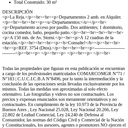
Total Construido: 30 m²
DESCRIPCIÓN
<p>La Reja.</p><br><br><p>Departamentos 2 amb. en Alquiler.
</p><br><br><br><p><u>Departamentos:</u></p><br>
<p>Departamento acceso por pasillo. Dos ambientes; 1 dormitorio,
cocina comedor, baño, pequeño patio.</p><br><br><br><br><br>
<p>A 150 mts. de Av. Storni.</p><br><p>A 12 cuadras de la
estación.</p><br><br><br><p><b>Consulte!</b></p><br><br>
<br><p>REF. 3754 (Dtos).</p><br><br><br><p>---------------------
---------</p><br><p> </p><br><p> </p><br><p> </p><br>
Todas las propiedades que figuran en esta publicación se encuentran
a cargo de los profesionales matriculados COMARCOMGR N°71 /
N°183 | C.U.C.I.C.B.A N°8496, por lo tanto la intermediación y la
conclusión de las operaciones serán llevadas exclusivamente por los
mismos. Todas las medidas son aproximadas al solo efecto
orientativo. Las fotografías y videos no son contractuales. Los
precios y expensas enunciados son meramente orientativos y no
contractuales. En cumplimiento de la ley 10.973 de la Provincia de
Buenos Aires , Ley Nacional 25.028, Ley Nacional 20.266, Ley
22.802 de Lealtad Comercial, Ley 24.240 de Defensa al
Consumidor, las normas del Código Civil y Comercial de la Nación
y Constitucionales, los asesores, agentes o promotores NO ejercen el