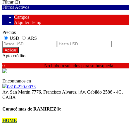
Filtrar
(2)
Filtros Activos
Campos
Alquiler-Temp
Precios
USD
ARS
Aplicar
Apto crédito
0
No hubo resultados para su búsqueda
Encontranos en
0810-220-0033
Av. San Martin 7776, Francisco Alvarez | Av. Cabildo 2586 - 4C,
CABA
Conocé mas de RAMIREZ
®:
HOME