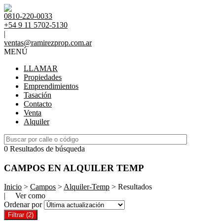
0810-220-0033
+54 9 11 5702-5130
|
ventas@ramirezprop.com.ar
MENÚ
LLAMAR
Propiedades
Emprendimientos
Tasación
Contacto
Venta
Alquiler
0 Resultados de búsqueda
CAMPOS EN ALQUILER TEMP
Inicio
>
Campos
>
Alquiler-Temp
> Resultados
| Ver como
Ordenar por
Filtrar
(2)