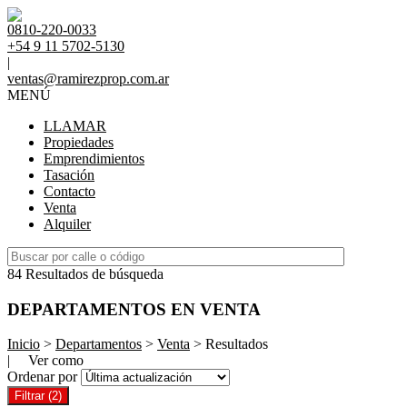
0810-220-0033
+54 9 11 5702-5130
|
ventas@ramirezprop.com.ar
MENÚ
LLAMAR
Propiedades
Emprendimientos
Tasación
Contacto
Venta
Alquiler
84 Resultados de búsqueda
DEPARTAMENTOS EN VENTA
Inicio
>
Departamentos
>
Venta
> Resultados
| Ver como
Ordenar por
Filtrar
(2)